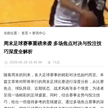
当前位置：
首页
> 资讯中心
周末足球赛事重磅来袭 多场焦点对决与投注技
巧深度全解析
2026-05-28 16:49:38
71次
随着周末的到来，各大足球赛事的精彩对决也如约而至。本
篇文章将对即将举行的周末足球比赛进行深度分析，从比赛
焦点、球队阵容、近期状态、战术风格等多个维度，为读者
呈现一场精彩的足球盛宴。同时，结合赛事走势与投注技
巧，给出一些值得参考的竞猜建议。通过多场焦点赛事的深