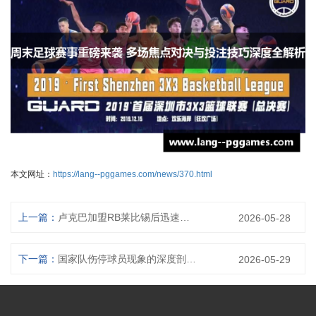
本文网址：
https://lang--pggames.com/news/370.html
上一篇：
卢克巴加盟RB莱比锡后迅速崭露头角成为防线核心主力
2026-05-28
下一篇：
国家队伤停球员现象的深度剖析与战术管理启示研究对未来备战策略的影响
2026-05-29