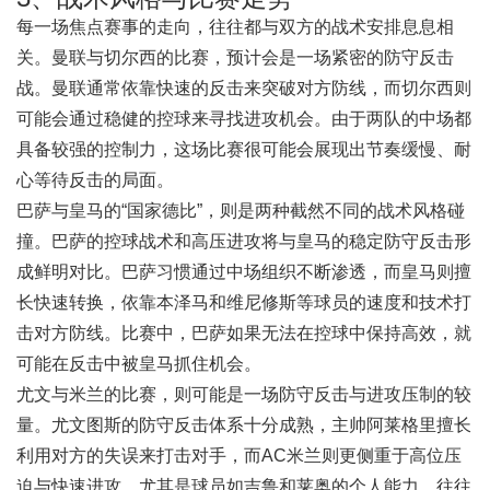
每一场焦点赛事的走向，往往都与双方的战术安排息息相
关。曼联与切尔西的比赛，预计会是一场紧密的防守反击
战。曼联通常依靠快速的反击来突破对方防线，而切尔西则
可能会通过稳健的控球来寻找进攻机会。由于两队的中场都
具备较强的控制力，这场比赛很可能会展现出节奏缓慢、耐
心等待反击的局面。
巴萨与皇马的“国家德比”，则是两种截然不同的战术风格碰
撞。巴萨的控球战术和高压进攻将与皇马的稳定防守反击形
成鲜明对比。巴萨习惯通过中场组织不断渗透，而皇马则擅
长快速转换，依靠本泽马和维尼修斯等球员的速度和技术打
击对方防线。比赛中，巴萨如果无法在控球中保持高效，就
可能在反击中被皇马抓住机会。
尤文与米兰的比赛，则可能是一场防守反击与进攻压制的较
量。尤文图斯的防守反击体系十分成熟，主帅阿莱格里擅长
利用对方的失误来打击对手，而AC米兰则更侧重于高位压
迫与快速进攻，尤其是球员如吉鲁和莱奥的个人能力，往往