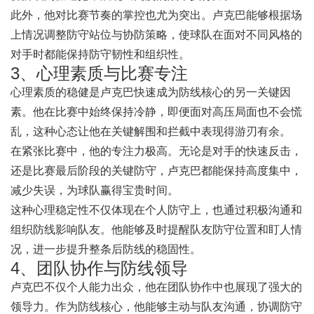
此外，他对比赛节奏的掌控也尤为突出。卢克巴能够根据场
上情况调整防守站位与协防策略，使球队在面对不同风格的
对手时都能保持防守韧性和组织性。
3、心理素质与比赛专注
心理素质的稳健是卢克巴快速成为防线核心的另一关键因
素。他在比赛中始终保持冷静，即便面对高压局面也不会慌
乱，这种心态让他在关键解围和拦截中表现得游刃有余。
在紧张比赛中，他的专注力极高。无论是对手的快速反击，
还是比赛最后阶段的关键防守，卢克巴都能保持高度集中，
减少失误，为球队赢得宝贵时间。
这种心理稳定性不仅体现在个人防守上，也通过积极沟通和
组织防线影响队友。他能够及时提醒队友防守位置和盯人情
况，进一步提升整条后防线的稳固性。
4、团队协作与防线领导
卢克巴不仅个人能力出众，他在团队协作中也展现了强大的
领导力。作为防线核心，他能够主动与队友沟通，协调防守