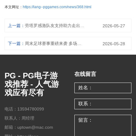
本文网址：
https://lang--pggames.com/news/368.html
上一篇：
劳塔罗感激队友支持助力走出进球荒重拾信心
2026-05-27
下一篇：
周末足球赛事重磅来袭 多场焦点对决与投注技巧深度全解析
2026-05-28
PG - PG电子游
在线留言
戏推荐 - 人气游
戏应有尽有
电话：13594780099
联系人：周经理
邮箱：uptown@mac.com