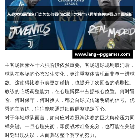
主客场因素在十六强阶段依然重要。客场进球规则取消后，
球队在客场的心态发生变化，更注重整体表现而非单一进球
数。这使得比赛节奏更加谨慎，也提升了次回合的戏剧性。
教练的临场调整能力，在心理博弈中占据核心位置。何时冒
险、何时保守，何时换人，都会向球员传递明确的信号。优
秀的主教练，往往能够通过细微调整稳定军心。
对于年轻球队而言，如何应对欧冠淘汰赛的巨大舆论压力同
样关键。一旦心理失衡，即便战术准备充分，也可能在关键
时刻出现失误，从而葬送整个赛季的努力。