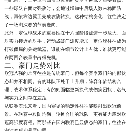
与此同时，三中卫与四后卫体系的灵活切换成为重要看点。
一些球队在面对强敌时，会通过增加中后场人数来稳固防
线，再依靠边翼卫完成攻防转换。这种结构变化，往往决定
了一场淘汰赛的节奏走向。
此外，定位球战术的重要性在十六强阶段被进一步放大。面
对实力接近的对手，运动战破门难度增加，定位球往往成为
打破僵局的关键武器。谁能在细节设计上占优，谁就更可能
在两回合较量中占得先机。
二、豪门走势对比
欧冠八强的常客往往是传统豪门，但每个赛季豪门的内部状
态却并不相同。有的球队正处于上升期，阵容年龄结构合
理，战术体系稳定；有的则面临更新换代或伤病困扰，名气
与实力之间存在差距。
从联赛表现来看，国内赛场的稳定性往往能映射出欧冠前
景。在联赛中攻防均衡、轮换合理的球队，更有能力应对欧
冠高强度赛程。而那些在国内联赛已显疲态的豪门，往往在
淘汰赛后期暴露问题。