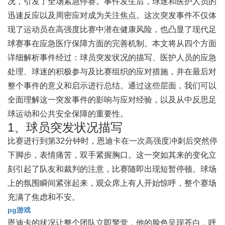
况，引发了全场紧急停赛。事件发生后，球迷和医护人员的
迅速反应以及周密应对成为关注焦点。这次突发事件不仅体
现了运动员在高强度比赛中潜在健康风险，也凸显了现代足
球赛事在应急医疗保障方面的完善机制。本文将从四个方面
详细解析事件经过：球员突发状况的描写、医护人员的应急
处理、球迷的积极参与及比赛组织的应对措施，并在最后对
整个事件的意义和启示进行总结。通过这些层面，我们可以
全面理解这一突发事件的影响与应对经验，以及从中反思足
球运动和公共安全保障的重要性。
1、球员突发状况描写
比赛进行到第32分钟时，恩迪卡在一次高强度冲刺后突然停
下脚步，表情痛苦，双手紧握胸口。这一突如其来的变化立
刻引起了队友和裁判的注意，比赛随即出现短暂停顿。球场
上的氛围瞬间紧张起来，观众席上有人开始惊呼，整个赛场
充满了焦虑和不安。
pg游戏
恩迪卡的状况让整个团队立即警觉，他的脸色呈现苍白，呼