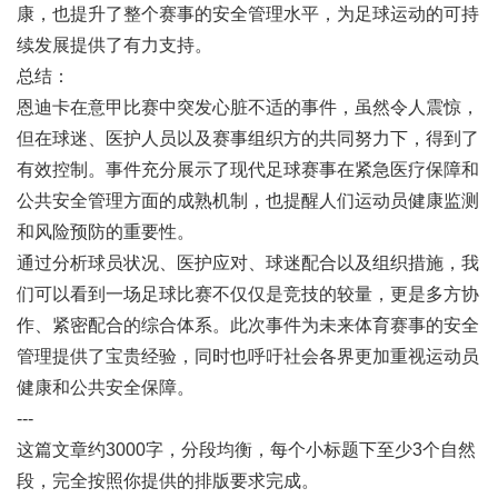
康，也提升了整个赛事的安全管理水平，为足球运动的可持
续发展提供了有力支持。
总结：
恩迪卡在意甲比赛中突发心脏不适的事件，虽然令人震惊，
但在球迷、医护人员以及赛事组织方的共同努力下，得到了
有效控制。事件充分展示了现代足球赛事在紧急医疗保障和
公共安全管理方面的成熟机制，也提醒人们运动员健康监测
和风险预防的重要性。
通过分析球员状况、医护应对、球迷配合以及组织措施，我
们可以看到一场足球比赛不仅仅是竞技的较量，更是多方协
作、紧密配合的综合体系。此次事件为未来体育赛事的安全
管理提供了宝贵经验，同时也呼吁社会各界更加重视运动员
健康和公共安全保障。
---
这篇文章约3000字，分段均衡，每个小标题下至少3个自然
段，完全按照你提供的排版要求完成。