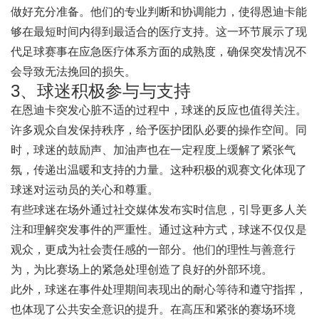
做好充分准备。他们的专业判断和协调能力，使得恩迪卡能
够在最短时间内得到最适合的医疗支持。这一环节展示了现
代足球赛事在应急医疗体系方面的成熟度，确保突发情况不
会导致无法挽回的损失。
3、球迷积极参与与支持
在恩迪卡突发心脏不适的过程中，球迷的反应也值得关注。
许多观众自发保持秩序，给予医护团队必要的操作空间。同
时，球迷的鼓励声、加油声也在一定程度上缓解了紧张气
氛，传递出温暖和支持的力量。这种积极的观赛文化体现了
球迷对运动员的关心和尊重。
有些球迷在场外通过社交媒体发布实时信息，引导更多人关
注和理解突发事件的严重性。通过这种方式，球迷不仅仅是
观众，更成为社会责任感的一部分。他们的理性与善意行
为，为比赛场上的紧急处理创造了良好的外部环境。
此外，球迷在事件处理期间表现出的耐心等待和遵守指挥，
也体现了公共安全意识的提升。在高压和紧张的赛场环境