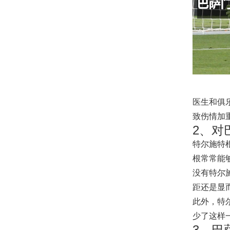
医生和俱
致伤情加
2、对
特尔施特
根常常能
没有特尔
距还是显
此外，特
少了这样
3、巴