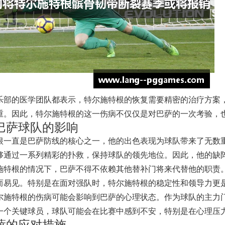
乐部的医学团队都表示，特尔施特根的恢复需要精密的治疗方案
重。因此，特尔施特根的这一伤病不仅仅是对巴萨的一次考验，
巴萨球队的影响
根一直是巴萨防线的核心之一，他的出色表现为球队带来了无数
够通过一系列精彩的扑救，保持球队的领先地位。因此，他的缺
施特根的情况下，巴萨不得不依赖其他替补门将来代替他的职责
而易见。特别是在面对强队时，特尔施特根的稳定性和领导力更
尔施特根的伤病可能会影响到巴萨的心理状态。作为球队的主力
一个关键球员，球队可能会在比赛中感到不安，特别是在心理压
萨的应对措施