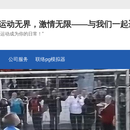
“运动无界，激情无限——与我们一起
让运动成为你的日常！”
公司服务
联络pg模拟器