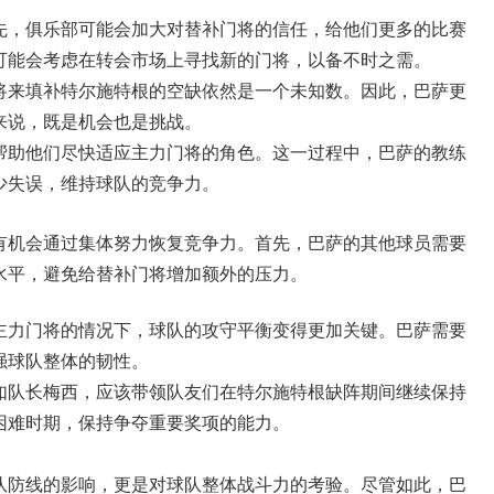
先，俱乐部可能会加大对替补门将的信任，给他们更多的比赛
可能会考虑在转会市场上寻找新的门将，以备不时之需。
将来填补特尔施特根的空缺依然是一个未知数。因此，巴萨更
来说，既是机会也是挑战。
帮助他们尽快适应主力门将的角色。这一过程中，巴萨的教练
少失误，维持球队的竞争力。
有机会通过集体努力恢复竞争力。首先，巴萨的其他球员需要
水平，避免给替补门将增加额外的压力。
主力门将的情况下，球队的攻守平衡变得更加关键。巴萨需要
强球队整体的韧性。
如队长梅西，应该带领队友们在特尔施特根缺阵期间继续保持
困难时期，保持争夺重要奖项的能力。
队防线的影响，更是对球队整体战斗力的考验。尽管如此，巴