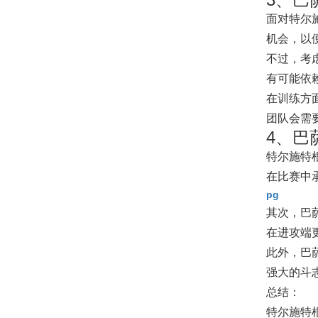
面对特尔
机会，以
不过，考
有可能依
在训练方
团队会需
4、巴
特尔施特
在比赛中
pg
其次，巴
在进攻端
此外，巴
强大的斗
总结：
特尔施特