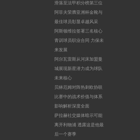
滑落至法甲积分榜第三位
阿菲夫荣膺亚洲杯金靴与
最佳球员彰显卓越风采
阿斯顿维拉签署三名核心
青训球员职业合同 力保未
来发展
阿尔瓦雷斯从河床加盟曼
城展现新星潜力成为球队
未来核心
贝林厄姆对阵热刺欧协联
比赛中的战术价值与体系
影响解析深度全面
萨拉赫社交媒体暗示可能
离开利物浦 透露这是他最
后一个赛季