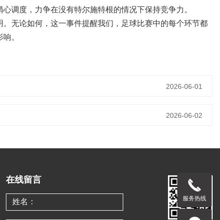
精心调度，力争在没有特尔施特根的情况下保持竞争力。
明。无论如何，这一事件提醒我们，足球比赛中的每个环节都
影响。
2026-06-01
2026-06-02
在线留言
服务热线