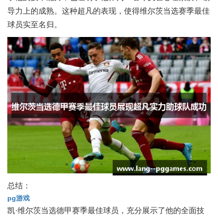
导力上的成熟。这种超凡的表现，使得维尔茨当选赛季最佳
球员实至名归。
总结：
pg游戏
凯·维尔茨当选德甲赛季最佳球员，充分展示了他的全面技