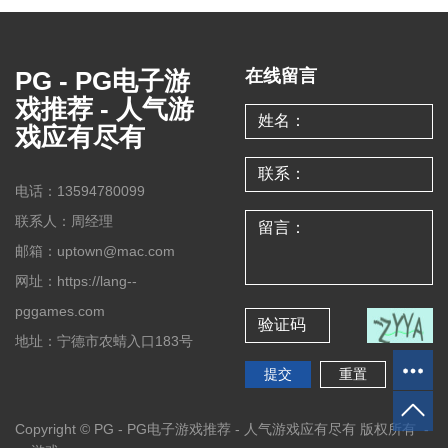
PG - PG电子游
在线留言
戏推荐 - 人气游
戏应有尽有
电话：13594780099
联系人：周经理
邮箱：uptown@mac.com
网址：https://lang--
pggames.com
地址：宁德市农蜻入口183号
Copyright © PG - PG电子游戏推荐 - 人气游戏应有尽有 版权所有 -