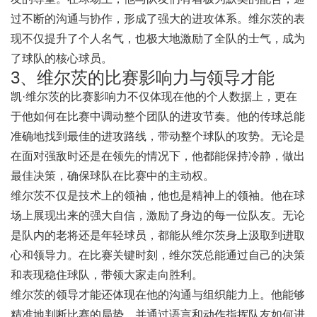
过不断的沟通与协作，形成了强大的进攻体系。维尔茨的表
现不仅提升了个人名气，也极大地激励了全队的士气，成为
了球队的核心球员。
3、维尔茨的比赛影响力与领导才能
凯·维尔茨的比赛影响力不仅体现在他的个人数据上，更在
于他如何在比赛中调动整个团队的进攻节奏。他的传球总能
准确地找到最佳的进攻路线，带动整个球队的攻势。无论是
在面对强敌时还是在领先的情况下，他都能保持冷静，做出
最佳决策，确保球队在比赛中的主动权。
维尔茨不仅是技术上的领袖，他也是精神上的领袖。他在球
场上展现出来的强大自信，激励了身边的每一位队友。无论
是队内的老将还是年轻球员，都能从维尔茨身上汲取到进取
心和领导力。在比赛关键时刻，维尔茨总能通过自己的决策
和表现稳住球队，带领大家走向胜利。
维尔茨的领导才能还体现在他的沟通与组织能力上。他能够
精准地判断比赛的局势，并通过语言和动作指挥队友如何进