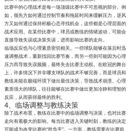
比赛中的心理战术是每一场顶级比赛中不可忽视的部分。例
如，领先方如何通过控制节奏和拖延时间来缓解压力，逆风
方又如何通过保持积极心态寻找机会，这些都是心理层面的
战术应用。在某些比赛中，球员或教练的情绪波动，可能会
直接导致失误或决策失误，进而影响比赛的走向。
临场反应也与心理素质密切相关。一些球队能够在落后时迅
速调整战术，重新找回比赛节奏，而另一些则可能因为心理
压力而导致失误频频，最终失去比赛主动权。在欧冠的舞台
上，许多情况下并非哪支球队的战术不够完善，而是球员和
教练未能在极端环境下做出最佳决策，导致战术崩溃。心理
素质强大的球队，往往能够在比赛中做出更加冷静和理智的
反应，从而获得最终的胜利。
4、临场调整与教练决策
除了战术布置，教练在比赛中的临场调整与决策，也对比赛
走向有着极大的影响。每当比赛进入关键时刻，教练的决定
可能成为改变比赛的“胜负手”。一方面，教练需要在比赛前