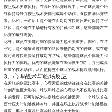
按照战术要求执行。在高压的比赛环境中，一名球员能否始
终保持冷静并按照战术安排完成每个动作，直接影响比赛结
果。比如，一名后卫是否能在面对对方快速反击时保持防守
站位，是否能在中场进行有效的拦截和断球，这些都能左右
比赛的最终走势。
此外，球员在关键时刻的决策能力也至关重要。例如，在防
守时，是否能够通过精准的站位来抵挡对方的传球，或在进
攻时通过快速决策打破对方防线，这些都是球员个体能力和
执行力的体现。优秀的球员能够在瞬间做出判断，并完成高
质量的技术动作，从而使得整个球队的战术得以顺利执行。
3、心理战术与临场反应
在紧张的欧冠比赛中，心理素质的优劣往往会在比赛的关键
时刻产生巨大影响。球队和球员的心理状态不仅影响其比赛
中的发挥，还可能成为决定胜负的关键因素。一个球队若在
面对压力时能够保持冷静，并且在场上执行战术时能够迅速
反应，那么其赢得比赛的机会就会大大增加。