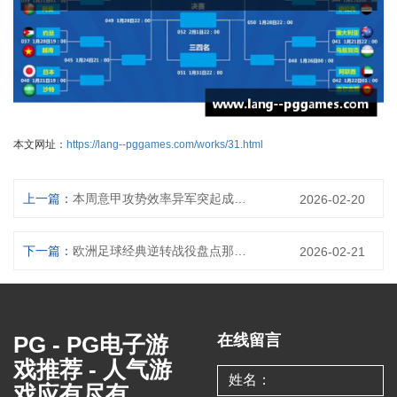
本文网址：
https://lang--pggames.com/works/31.html
上一篇：
本周意甲攻势效率异军突起成赛果最大变量左右争冠格局全面解析
2026-02-20
下一篇：
欧洲足球经典逆转战役盘点那些让人热血沸腾的奇迹时刻
2026-02-21
PG - PG电子游
在线留言
戏推荐 - 人气游
戏应有尽有