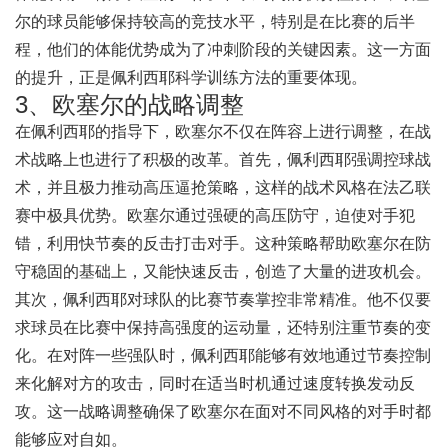
尔的球员能够保持较高的竞技水平，特别是在比赛的后半
程，他们的体能优势成为了冲刺阶段的关键因素。这一方面
的提升，正是佩利西耶科学训练方法的重要体现。
3、欧塞尔的战略调整
在佩利西耶的指导下，欧塞尔不仅在阵容上进行调整，在战
术战略上也进行了积极的改革。首先，佩利西耶强调控球战
术，并且极力推动高压逼抢策略，这样的战术风格在法乙联
赛中极具优势。欧塞尔通过强硬的高压防守，迫使对手犯
错，利用快节奏的反击打击对手。这种策略帮助欧塞尔在防
守稳固的基础上，又能快速反击，创造了大量的进攻机会。
其次，佩利西耶对球队的比赛节奏掌控非常精准。他不仅要
求球员在比赛中保持高强度的运动量，还特别注重节奏的变
化。在对阵一些强队时，佩利西耶能够有效地通过节奏控制
来化解对方的攻击，同时在适当时机通过速度转换发动反
攻。这一战略调整确保了欧塞尔在面对不同风格的对手时都
能够应对自如。