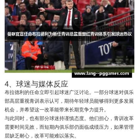
4、球迷与媒体反应
布拉德利的任命立即引起球迷广泛讨论。一部分球迷对俱乐
部高层重视青训表示认可，期待年轻球员能够得到更多发展
机会，并希望这一改革能带来长期竞争力提升。
与此同时，也有部分球迷持谨慎态度。他们担心，青训改革
需要时间见效，而短期内俱乐部仍面临成绩压力，如果管理
层缺乏耐心，改革可能难以落实。