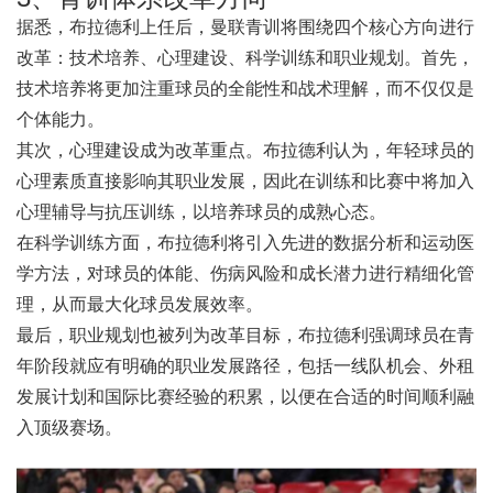
据悉，布拉德利上任后，曼联青训将围绕四个核心方向进行
改革：技术培养、心理建设、科学训练和职业规划。首先，
技术培养将更加注重球员的全能性和战术理解，而不仅仅是
个体能力。
其次，心理建设成为改革重点。布拉德利认为，年轻球员的
心理素质直接影响其职业发展，因此在训练和比赛中将加入
心理辅导与抗压训练，以培养球员的成熟心态。
在科学训练方面，布拉德利将引入先进的数据分析和运动医
学方法，对球员的体能、伤病风险和成长潜力进行精细化管
理，从而最大化球员发展效率。
最后，职业规划也被列为改革目标，布拉德利强调球员在青
年阶段就应有明确的职业发展路径，包括一线队机会、外租
发展计划和国际比赛经验的积累，以便在合适的时间顺利融
入顶级赛场。