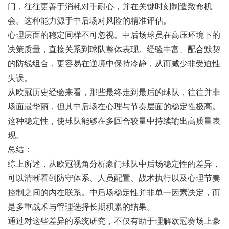
门，往往更善于消耗对手耐心，并在关键时刻制造致命机
会。这种能力源于中后场对风险的精准评估。
心理层面的稳定同样不可忽视。中后场球员在高压环境下的
决策质量，直接关系到球队整体表现。经验丰富、配合默契
的防线组合，更容易在逆境中保持冷静，从而减少非受迫性
失误。
从欧冠历史经验来看，那些最终走到最后的球队，往往并非
场面最华丽，但其中后场在心理与节奏层面的稳定性极高。
这种稳定性，使球队能够在多回合较量中持续输出高质量表
现。
总结：
综上所述，从欧冠视角分析豪门球队中后场稳定性的差异，
可以清晰看到防守体系、人员配置、战术执行以及心理节奏
控制之间的内在联系。中后场稳定性并非单一因素决定，而
是多重战术与管理选择长期积累的结果。
通过对这些差异的系统研究，不仅有助于理解欧冠赛场上豪