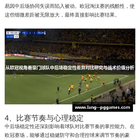
易因中后场协同失误而陷入被动。欧冠淘汰赛的残酷性，使
这些细微差距被无限放大，最终直接影响比赛结果。
4、比赛节奏与心理稳定
中后场稳定性还深刻影响着球队对比赛节奏的掌控能力。在
欧冠赛场，能够通过稳健防守和合理控球来调节节奏的豪