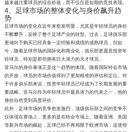
越来越注重球员的综合价值，而不仅仅是短期的竞技表现。
4、足球市场的整体变化与身价飙升趋
势
足球市场的变化在近年来愈发明显，尤其是年轻球员的身价
不断攀升，反映了整个足球产业的转型。过去，足球俱乐部
更倾向于购买已经具备一定经验和成绩的成熟球员，但如
今，随着足球市场的国际化和商业化，俱乐部更愿意投资年
轻球员，特别是那些拥有巨大潜力的天才球员。
亚马尔的身价暴涨正是这一趋势的体现。随着国际转会市场
的开放，球员的市场价值得到了更加精准的评估和定位。对
于许多俱乐部来说，投资年轻球员已经成为了长期发展的重
要战略。亚马尔作为年轻球员中最具潜力的代表之一，他的
身价自然受到高度评价。
此外，足球市场的竞争愈发激烈，顶级俱乐部之间的竞争不
仅体现在赛场上，更多的是在转会市场上。随着亚洲、美国
等新兴市场的崛起，足球已经不再局限于欧洲市场，这使得