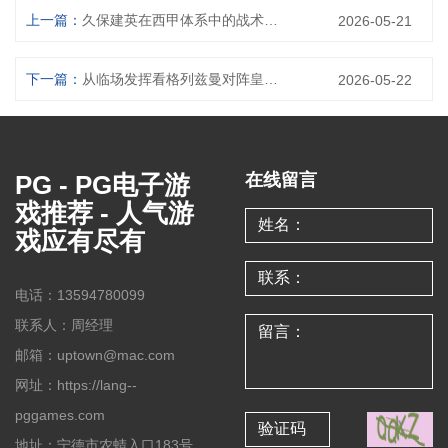
上一篇：
久保建英在西甲体系中的战术价值与攻防影响深度解析对球队整体运转的意义
2026-05-21
下一篇：
从临场发挥看格列兹曼对阵皇马欧协联比赛关键影响力全面评估
2026-05-22
PG - PG电子游
在线留言
戏推荐 - 人气游
戏应有尽有
电话：13594780099
联系人：周经理
邮箱：uptown@mac.com
网址：https://lang--
pggames.com
地址：宁德市农蜻入口183号