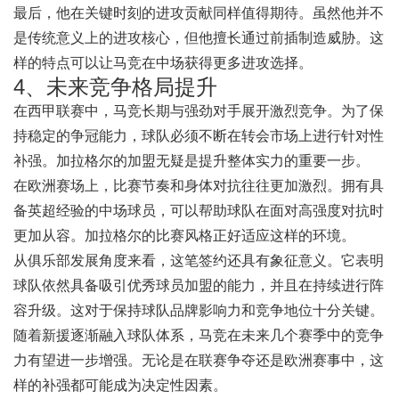
最后，他在关键时刻的进攻贡献同样值得期待。虽然他并不
是传统意义上的进攻核心，但他擅长通过前插制造威胁。这
样的特点可以让马竞在中场获得更多进攻选择。
4、未来竞争格局提升
在西甲联赛中，马竞长期与强劲对手展开激烈竞争。为了保
持稳定的争冠能力，球队必须不断在转会市场上进行针对性
补强。加拉格尔的加盟无疑是提升整体实力的重要一步。
在欧洲赛场上，比赛节奏和身体对抗往往更加激烈。拥有具
备英超经验的中场球员，可以帮助球队在面对高强度对抗时
更加从容。加拉格尔的比赛风格正好适应这样的环境。
从俱乐部发展角度来看，这笔签约还具有象征意义。它表明
球队依然具备吸引优秀球员加盟的能力，并且在持续进行阵
容升级。这对于保持球队品牌影响力和竞争地位十分关键。
随着新援逐渐融入球队体系，马竞在未来几个赛季中的竞争
力有望进一步增强。无论是在联赛争夺还是欧洲赛事中，这
样的补强都可能成为决定性因素。