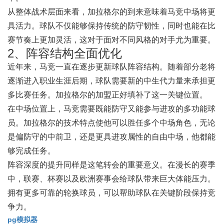
从整体战术层面来看，加拉格尔的到来意味着马竞中场将更
具活力。球队不仅能够保持传统的防守韧性，同时也能在比
赛节奏上更加灵活，这对于面对不同风格的对手尤为重要。
2、阵容结构全面优化
近年来，马竞一直在逐步更新球队阵容结构。随着部分老将
逐渐进入职业生涯后期，球队需要新的中生代力量来承担更
多比赛任务。加拉格尔的加盟正好填补了这一关键位置。
在中场位置上，马竞需要既能防守又能参与进攻的多功能球
员。加拉格尔的技术特点使他可以胜任多个中场角色，无论
是偏防守的中前卫，还是更具进攻属性的自由中场，他都能
够完成任务。
阵容深度的提升同样是这笔转会的重要意义。在漫长的赛季
中，联赛、杯赛以及欧洲赛事会给球队带来巨大体能压力。
拥有更多可靠的轮换球员，可以帮助球队在关键阶段保持竞
争力。
pg模拟器