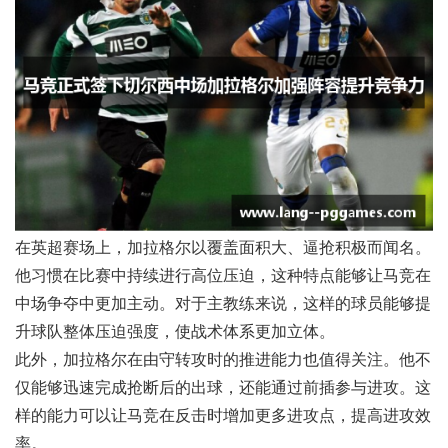
在英超赛场上，加拉格尔以覆盖面积大、逼抢积极而闻名。
他习惯在比赛中持续进行高位压迫，这种特点能够让马竞在
中场争夺中更加主动。对于主教练来说，这样的球员能够提
升球队整体压迫强度，使战术体系更加立体。
此外，加拉格尔在由守转攻时的推进能力也值得关注。他不
仅能够迅速完成抢断后的出球，还能通过前插参与进攻。这
样的能力可以让马竞在反击时增加更多进攻点，提高进攻效
率。