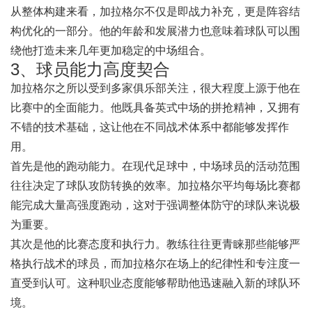
从整体构建来看，加拉格尔不仅是即战力补充，更是阵容结
构优化的一部分。他的年龄和发展潜力也意味着球队可以围
绕他打造未来几年更加稳定的中场组合。
3、球员能力高度契合
加拉格尔之所以受到多家俱乐部关注，很大程度上源于他在
比赛中的全面能力。他既具备英式中场的拼抢精神，又拥有
不错的技术基础，这让他在不同战术体系中都能够发挥作
用。
首先是他的跑动能力。在现代足球中，中场球员的活动范围
往往决定了球队攻防转换的效率。加拉格尔平均每场比赛都
能完成大量高强度跑动，这对于强调整体防守的球队来说极
为重要。
其次是他的比赛态度和执行力。教练往往更青睐那些能够严
格执行战术的球员，而加拉格尔在场上的纪律性和专注度一
直受到认可。这种职业态度能够帮助他迅速融入新的球队环
境。