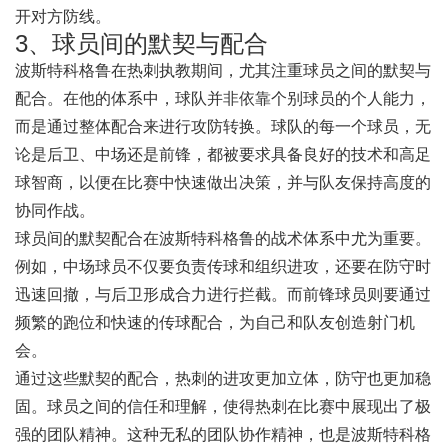
开对方防线。
3、球员间的默契与配合
波斯特科格鲁在热刺执教期间，尤其注重球员之间的默契与
配合。在他的体系中，球队并非依靠个别球员的个人能力，
而是通过整体配合来进行攻防转换。球队的每一个球员，无
论是后卫、中场还是前锋，都被要求具备良好的技术和高足
球智商，以便在比赛中快速做出决策，并与队友保持高度的
协同作战。
球员间的默契配合在波斯特科格鲁的战术体系中尤为重要。
例如，中场球员不仅要负责传球和组织进攻，还要在防守时
迅速回撤，与后卫形成合力进行拦截。而前锋球员则要通过
频繁的跑位和快速的传球配合，为自己和队友创造射门机
会。
通过这些默契的配合，热刺的进攻更加立体，防守也更加稳
固。球员之间的信任和理解，使得热刺在比赛中展现出了极
强的团队精神。这种无私的团队协作精神，也是波斯特科格