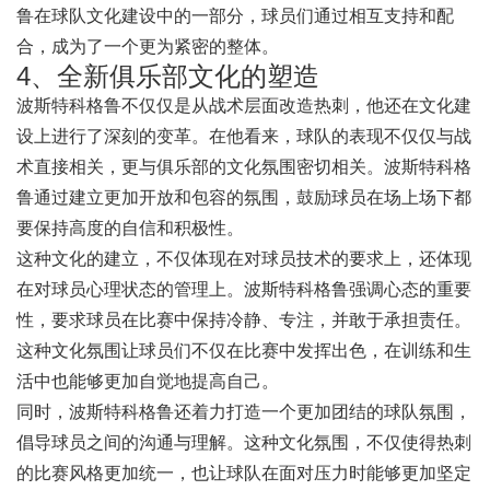
鲁在球队文化建设中的一部分，球员们通过相互支持和配
合，成为了一个更为紧密的整体。
4、全新俱乐部文化的塑造
波斯特科格鲁不仅仅是从战术层面改造热刺，他还在文化建
设上进行了深刻的变革。在他看来，球队的表现不仅仅与战
术直接相关，更与俱乐部的文化氛围密切相关。波斯特科格
鲁通过建立更加开放和包容的氛围，鼓励球员在场上场下都
要保持高度的自信和积极性。
这种文化的建立，不仅体现在对球员技术的要求上，还体现
在对球员心理状态的管理上。波斯特科格鲁强调心态的重要
性，要求球员在比赛中保持冷静、专注，并敢于承担责任。
这种文化氛围让球员们不仅在比赛中发挥出色，在训练和生
活中也能够更加自觉地提高自己。
同时，波斯特科格鲁还着力打造一个更加团结的球队氛围，
倡导球员之间的沟通与理解。这种文化氛围，不仅使得热刺
的比赛风格更加统一，也让球队在面对压力时能够更加坚定