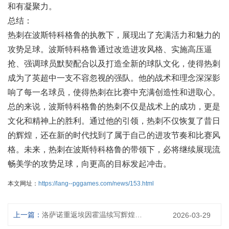
和有凝聚力。
总结：
热刺在波斯特科格鲁的执教下，展现出了充满活力和魅力的
攻势足球。波斯特科格鲁通过改造进攻风格、实施高压逼
抢、强调球员默契配合以及打造全新的球队文化，使得热刺
成为了英超中一支不容忽视的强队。他的战术和理念深深影
响了每一名球员，使得热刺在比赛中充满创造性和进取心。
总的来说，波斯特科格鲁的热刺不仅是战术上的成功，更是
文化和精神上的胜利。通过他的引领，热刺不仅恢复了昔日
的辉煌，还在新的时代找到了属于自己的进攻节奏和比赛风
格。未来，热刺在波斯特科格鲁的带领下，必将继续展现流
畅美学的攻势足球，向更高的目标发起冲击。
本文网址：
https://lang--pggames.com/news/153.html
上一篇：
洛萨诺重返埃因霍温续写辉煌征程引发球迷热议
2026-03-29