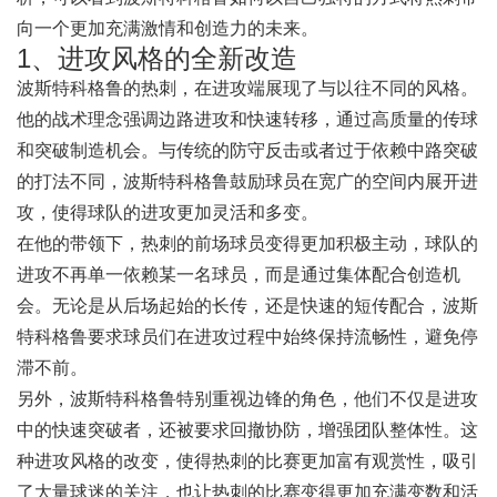
向一个更加充满激情和创造力的未来。
1、进攻风格的全新改造
波斯特科格鲁的热刺，在进攻端展现了与以往不同的风格。
他的战术理念强调边路进攻和快速转移，通过高质量的传球
和突破制造机会。与传统的防守反击或者过于依赖中路突破
的打法不同，波斯特科格鲁鼓励球员在宽广的空间内展开进
攻，使得球队的进攻更加灵活和多变。
在他的带领下，热刺的前场球员变得更加积极主动，球队的
进攻不再单一依赖某一名球员，而是通过集体配合创造机
会。无论是从后场起始的长传，还是快速的短传配合，波斯
特科格鲁要求球员们在进攻过程中始终保持流畅性，避免停
滞不前。
另外，波斯特科格鲁特别重视边锋的角色，他们不仅是进攻
中的快速突破者，还被要求回撤协防，增强团队整体性。这
种进攻风格的改变，使得热刺的比赛更加富有观赏性，吸引
了大量球迷的关注，也让热刺的比赛变得更加充满变数和活